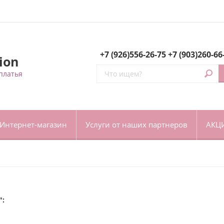
+7 (926)556-26-75
+7 (903)260-66
ion
платья
Интернет-магазин
Услуги от наших партнеров
АКЦ
":