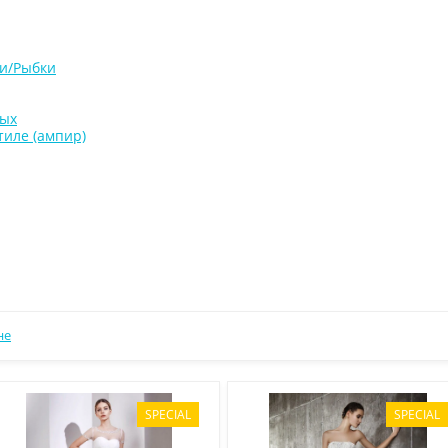
ки/Рыбки
ных
тиле (ампир)
не
SPECIAL
SPECIAL