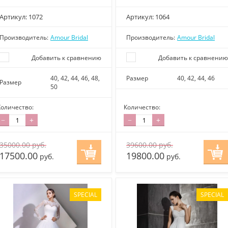
Артикул:
1072
Артикул:
1064
Производитель:
Amour Bridal
Производитель:
Amour Bridal
Добавить к сравнению
Добавить к сравнению
40, 42, 44, 46, 48,
Размер
40, 42, 44, 46
Размер
50
Количество:
Количество:
−
+
−
+
35000.00
руб.
39600.00
руб.
17500.00
19800.00
руб.
руб.
SPECIAL
SPECIAL